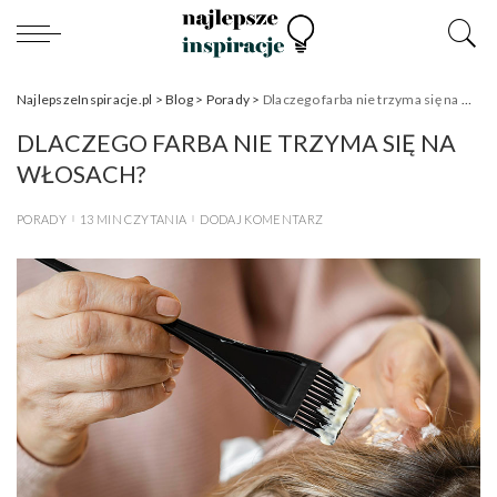
NajlepszeInspiracje.pl
>
Blog
>
Porady
>
Dlaczego farba nie trzyma się na włosach?
DLACZEGO FARBA NIE TRZYMA SIĘ NA
WŁOSACH?
PORADY
13 MIN CZYTANIA
DODAJ KOMENTARZ