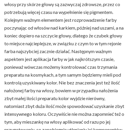
włosy przy skórze głowy są zazwyczaj zdrowsze, przez co
potrzebują więcej czasu na wypełnienie się pigmentem.
Kolejnym ważnym elementem jest rozprowadzenie farby
poczynając od włosów nad karkiem, później nad uszami, a na
koniec dopiero na szczycie głowy, dlatego że czubek głowy
to miejsce najcieplejsze, w związku z czym to w tym rejonie
farba najszybciej zacznie działać. Następnym ważnym
aspektem jest aplikacja farby w jak najkrótszym czasie,
ponieważ wówczas możemy kontrolować czas trzymania
preparatu na kosmykach, a tym samym będziemy mieli pod
kontrolą uzyskiwany kolor. Nie bez znaczenia jest też ilość
nałożonej farby na włosy, bowiem w przypadku nałożenia
zbyt małej ilości preparatu kolor wyjdzie nierówny,
natomiast zbyt duża ilość może spowodować uzyskanie zbyt
intensywnego koloru. Oczywiście nie można zapomnieć też o
tym, aby mieszankę na włosy aplikować od razu po jej
przygotowaniu, co zapobiegnie utlenianiu jej komponentów,