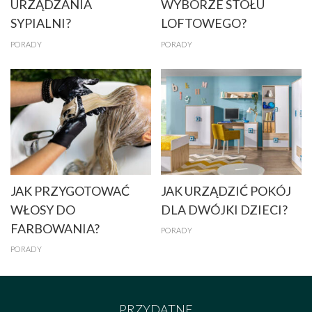
URZĄDZANIA
WYBORZE STOŁU
SYPIALNI?
LOFTOWEGO?
PORADY
PORADY
JAK PRZYGOTOWAĆ
JAK URZĄDZIĆ POKÓJ
WŁOSY DO
DLA DWÓJKI DZIECI?
FARBOWANIA?
PORADY
PORADY
PRZYDATNE