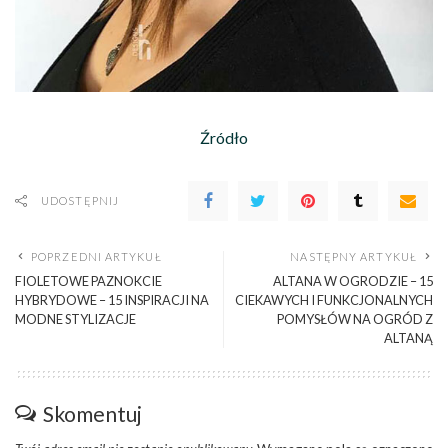
Źródło
UDOSTĘPNIJ
POPRZEDNI ARTYKUŁ
NASTĘPNY ARTYKUŁ
FIOLETOWE PAZNOKCIE
ALTANA W OGRODZIE – 15
HYBRYDOWE – 15 INSPIRACJI NA
CIEKAWYCH I FUNKCJONALNYCH
MODNE STYLIZACJE
POMYSŁÓW NA OGRÓD Z
ALTANĄ
Skomentuj