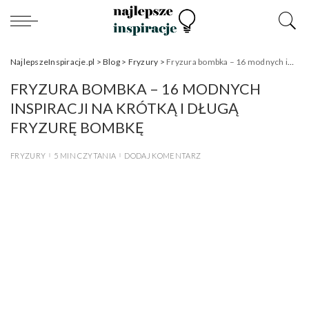
NajlepszeInspiracje.pl
>
Blog
>
Fryzury
>
Fryzura bombka – 16 modnych inspiracji na krótką i długą fryzurę bombkę
FRYZURA BOMBKA – 16 MODNYCH
INSPIRACJI NA KRÓTKĄ I DŁUGĄ
FRYZURĘ BOMBKĘ
FRYZURY
5 MIN CZYTANIA
DODAJ KOMENTARZ