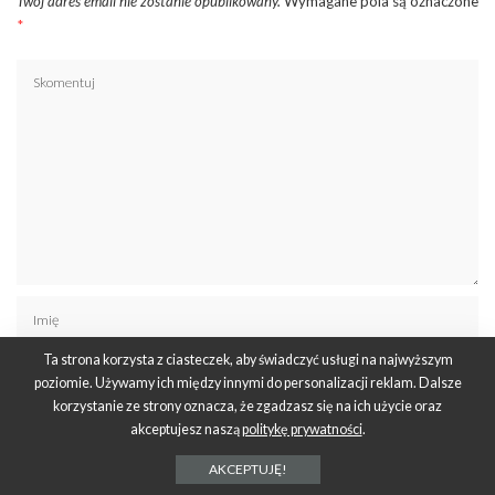
Twój adres email nie zostanie opublikowany.
Wymagane pola są oznaczone
*
Ta strona korzysta z ciasteczek, aby świadczyć usługi na najwyższym
poziomie. Używamy ich między innymi do personalizacji reklam. Dalsze
korzystanie ze strony oznacza, że zgadzasz się na ich użycie oraz
akceptujesz naszą
politykę prywatności
.
AKCEPTUJĘ!
Zapamiętaj moje dane w tej przeglądarce podczas pisania kolejnych