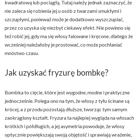
kwadratową lub pociągłą. Tutaj należy jednak zaznaczyć, że
nie zaleca się robienia jej u osób z twarzami smukłymi i
szczupłymi, ponieważ może je dodatkowo wyszczuplać,
przez co uzyska się niezbyt ciekawy efekt. Nie powinno się
też robić jej, gdy ma się włosy falowane i kręcone, dlatego że
wcześniej należałoby je prostować, co może pochłaniać
mnóstwo czasu.
Jak uzyskać fryzurę bombkę?
Bombka to cięcie, które jest wygodne, modne i praktyczne
jednocześnie. Polega ono na tym, że włosy z tyłu ścinane są
krócej, a z przodu pozostają dłuższe, tworząc tym samym
zaokrąglony kształt. Fryzura ta najlepiej wygląda na włosach
krótkich i półdługich, a jej asymetria powoduje, że włosy
optycznie powiększają swoją objętość i sprawiają wrażenie,