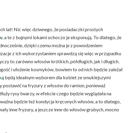
ch lat! Nic więc dziwnego, że posiadaczki prostych
ów
, a te z bujnymi lokami ochoczo je eksponują. To dlatego, że
ednocześnie, dzięki czemu można je z powodzeniem
izacje z ich wykorzystaniem sprawdzą się więc w przypadku
yczy to zarówno włosów krótkich, półdługich, jak i długich.
ugość i ułożenie kosmyków, bowiem to od nich będzie zależał
ką
będą idealnym wyborem dla kobiet ze smuklejszymi
y postawić na fryzury z włosów do ramion, ponieważ
łuży rysy twarzy, w efekcie czego będzie wyglądała na
ażna będzie też kondycja kręconych włosów, a to dlatego,
ały inne fryzury, a jeszcze inne do włosów grubych, mocno