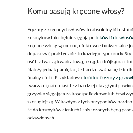
Komu pasują kręcone włosy?
Fryzury z kręconych włosów to absolutny hit ostatni
kosmyków tak chętnie sięgają po
lokówki do włos
kręcone włosy są modne, efektowne i uniwersalne j
dopasować praktycznie do każdego typu urody. Styl
osób z twarzą kwadratową, okrągłą i trójkątną i dot
Należy jednak pamiętać, że bardzo ważna będzie dł
finalny efekt. Przykładowo,
krótkie fryzury z grzyw
twarzami, natomiast te z bardziej okrągłymi powinn
grzywka sięgająca za kości policzkowe lub brwi wyd
szczuplejszą. W każdym z tych przypadków bardzo w
że do kosmyków cienkich i zniszczonych będą pasow
odżywionych.