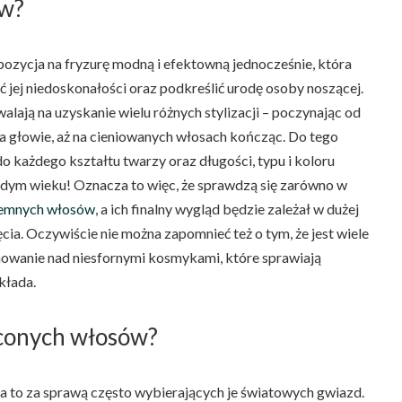
ów?
pozycja na fryzurę modną i efektowną jednocześnie, która
jej niedoskonałości oraz podkreślić urodę osoby noszącej.
lają na uzyskanie wielu różnych stylizacji – poczynając od
 na głowie, aż na cieniowanych włosach kończąc. Do tego
o każdego kształtu twarzy oraz długości, typu i koloru
żdym wieku! Oznacza to więc, że sprawdzą się zarówno w
iemnych włosów
, a ich finalny wygląd będzie zależał w dużej
ia. Oczywiście nie można zapomnieć też o tym, że jest wiele
nowanie nad niesfornymi kosmykami, które sprawiają
kłada.
ęconych włosów?
 a to za sprawą często wybierających je światowych gwiazd.