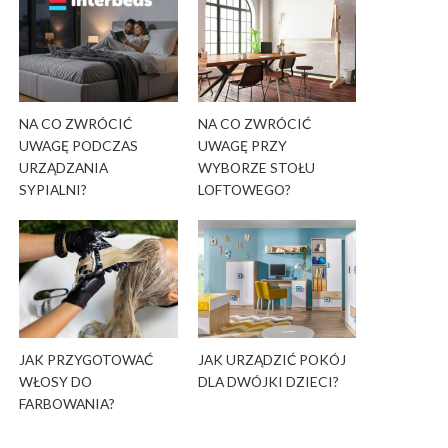
NA CO ZWRÓCIĆ
NA CO ZWRÓCIĆ
UWAGĘ PODCZAS
UWAGĘ PRZY
URZĄDZANIA
WYBORZE STOŁU
SYPIALNI?
LOFTOWEGO?
JAK PRZYGOTOWAĆ
JAK URZĄDZIĆ POKÓJ
WŁOSY DO
DLA DWÓJKI DZIECI?
FARBOWANIA?