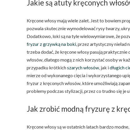
Jakie są atuty kręconych włos
Kręcone włosy mają wiele zalet. Jest to bowiem pro
pozwala skutecznie wymodelować rysy twarzy, ukryć 
Dodatkowo, loki są na tyle wielowymiarowe, że pozwa
fryzur z grzywką na boki
, przez artystyczny nieład
trzeba dodać, że kręcone włosy pasują praktycznie d
włosów, dlatego mogą z nich korzystać osoby w ka
przypadku krótkich
szarych włosów
, jak i
długich c
mierze od wykonanego cięcia i wykorzystanego upięc
fryzur z kręconych włosów, które umożliwiają zapa
problemy podczas stylizacji, przez co trudno się je u
Jak zrobić modną fryzurę z kr
Kręcone włosy są w ostatnich latach bardzo modne,