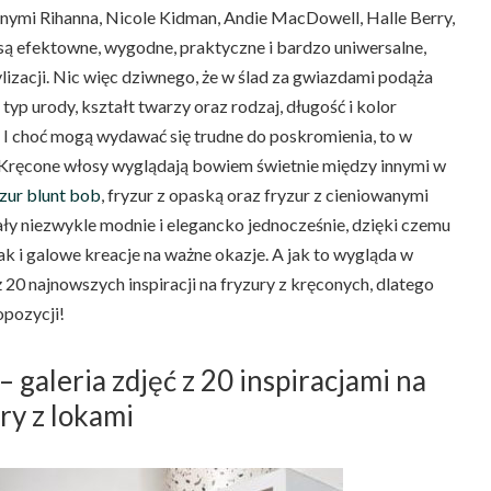
nymi Rihanna, Nicole Kidman, Andie MacDowell, Halle Berry,
i są efektowne, wygodne, praktyczne i bardzo uniwersalne,
lizacji. Nic więc dziwnego, że w ślad za gwiazdami podąża
typ urody, kształt twarzy oraz rodzaj, długość i kolor
. I choć mogą wydawać się trudne do poskromienia, to w
e. Kręcone włosy wyglądają bowiem świetnie między innymi w
yzur blunt bob
, fryzur z opaską oraz fryzur z cieniowanymi
ły niezwykle modnie i elegancko jednocześnie, dzięki czemu
jak i galowe kreacje na ważne okazje. A jak to wygląda w
ż 20 najnowszych inspiracji na fryzury z kręconych, dlatego
opozycji!
 galeria zdjęć z 20 inspiracjami na
ry z lokami