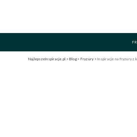
F
NajlepszeInspiracje.pl
>
Blog
>
Fryzury
>
Inspiracje na fryzury 