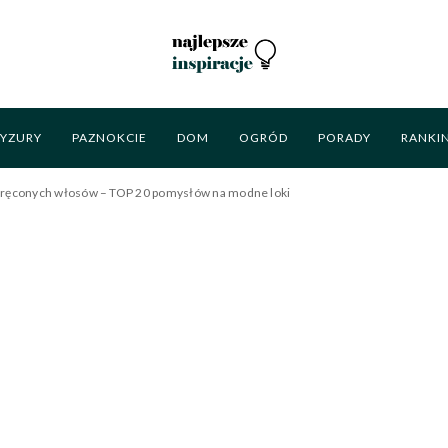
RYZURY
PAZNOKCIE
DOM
OGRÓD
PORADY
RANKI
z kręconych włosów – TOP 20 pomysłów na modne loki